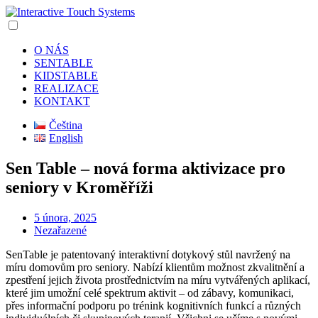
O NÁS
SENTABLE
KIDSTABLE
REALIZACE
KONTAKT
Čeština
English
Sen Table – nová forma aktivizace pro
seniory v Kroměříži
5 února, 2025
Nezařazené
SenTable je patentovaný interaktivní dotykový stůl navržený na
míru domovům pro seniory. Nabízí klientům možnost zkvalitnění a
zpestření jejich života prostřednictvím na míru vytvářených aplikací,
které jim umožní celé spektrum aktivit – od zábavy, komunikaci,
přes informační podporu po trénink kognitivních funkcí a různých