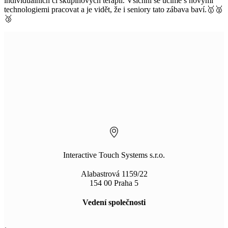
individuálních či skupinových terapií. Všichni se učíme s novými
technologiemi pracovat a je vidět, že i seniory tato zábava baví.🥇🥈
🥉
Interactive Touch Systems s.r.o.
Alabastrová 1159/22
154 00 Praha 5
Vedení společnosti