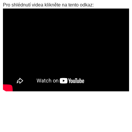
Pro shlédnutí videa klikněte na tento odkaz: